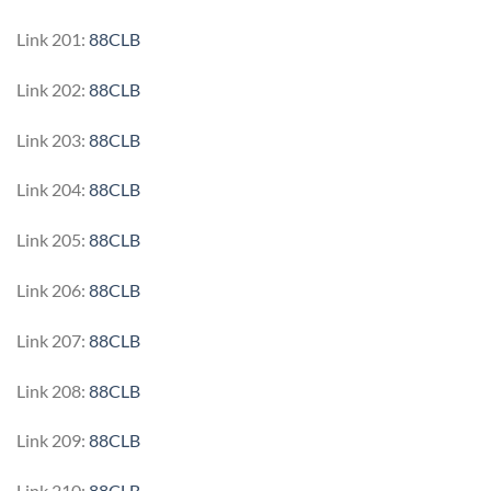
Link 201:
88CLB
Link 202:
88CLB
Link 203:
88CLB
Link 204:
88CLB
Link 205:
88CLB
Link 206:
88CLB
Link 207:
88CLB
Link 208:
88CLB
Link 209:
88CLB
Link 210:
88CLB