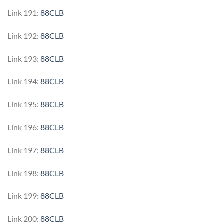
Link 191:
88CLB
Link 192:
88CLB
Link 193:
88CLB
Link 194:
88CLB
Link 195:
88CLB
Link 196:
88CLB
Link 197:
88CLB
Link 198:
88CLB
Link 199:
88CLB
Link 200:
88CLB