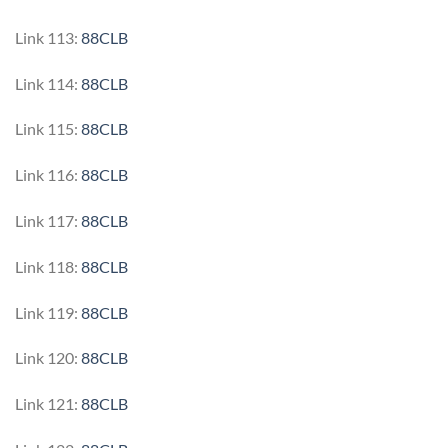
Link 113:
88CLB
Link 114:
88CLB
Link 115:
88CLB
Link 116:
88CLB
Link 117:
88CLB
Link 118:
88CLB
Link 119:
88CLB
Link 120:
88CLB
Link 121:
88CLB