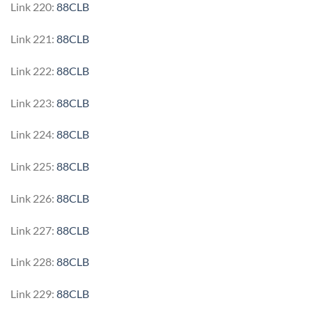
Link 220:
88CLB
Link 221:
88CLB
Link 222:
88CLB
Link 223:
88CLB
Link 224:
88CLB
Link 225:
88CLB
Link 226:
88CLB
Link 227:
88CLB
Link 228:
88CLB
Link 229:
88CLB