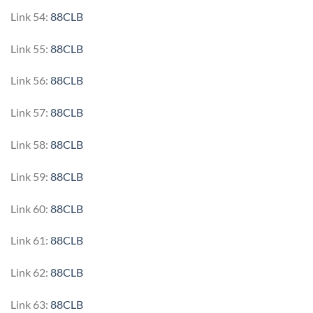
Link 54:
88CLB
Link 55:
88CLB
Link 56:
88CLB
Link 57:
88CLB
Link 58:
88CLB
Link 59:
88CLB
Link 60:
88CLB
Link 61:
88CLB
Link 62:
88CLB
Link 63:
88CLB