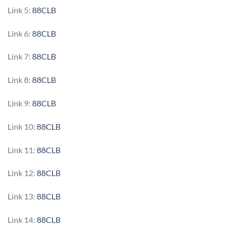
Link 5:
88CLB
Link 6:
88CLB
Link 7:
88CLB
Link 8:
88CLB
Link 9:
88CLB
Link 10:
88CLB
Link 11:
88CLB
Link 12:
88CLB
Link 13:
88CLB
Link 14:
88CLB