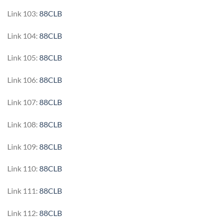
Link 103:
88CLB
Link 104:
88CLB
Link 105:
88CLB
Link 106:
88CLB
Link 107:
88CLB
Link 108:
88CLB
Link 109:
88CLB
Link 110:
88CLB
Link 111:
88CLB
Link 112:
88CLB