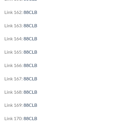
Link 162:
88CLB
Link 163:
88CLB
Link 164:
88CLB
Link 165:
88CLB
Link 166:
88CLB
Link 167:
88CLB
Link 168:
88CLB
Link 169:
88CLB
Link 170:
88CLB