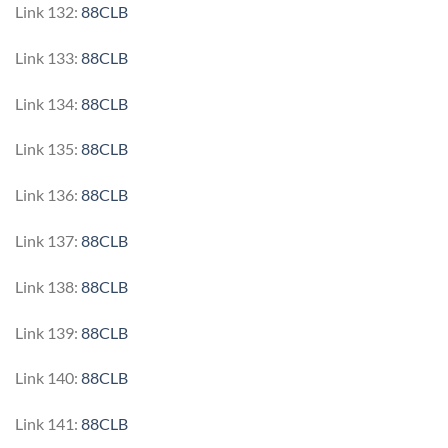
Link 132:
88CLB
Link 133:
88CLB
Link 134:
88CLB
Link 135:
88CLB
Link 136:
88CLB
Link 137:
88CLB
Link 138:
88CLB
Link 139:
88CLB
Link 140:
88CLB
Link 141:
88CLB