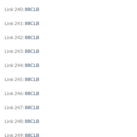
Link 240:
88CLB
Link 241:
88CLB
Link 242:
88CLB
Link 243:
88CLB
Link 244:
88CLB
Link 245:
88CLB
Link 246:
88CLB
Link 247:
88CLB
Link 248:
88CLB
Link 249:
88CLB