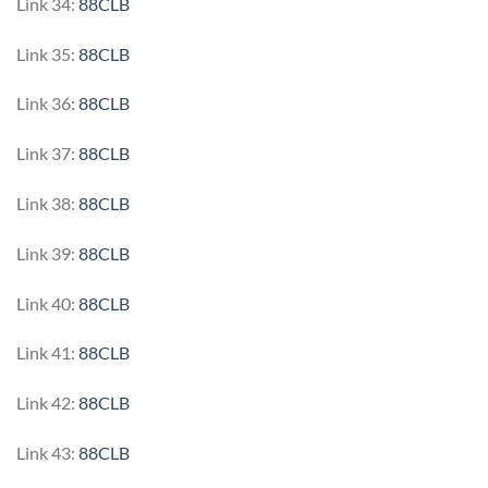
Link 34:
88CLB
Link 35:
88CLB
Link 36:
88CLB
Link 37:
88CLB
Link 38:
88CLB
Link 39:
88CLB
Link 40:
88CLB
Link 41:
88CLB
Link 42:
88CLB
Link 43:
88CLB