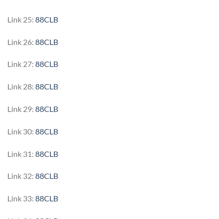
Link 25:
88CLB
Link 26:
88CLB
Link 27:
88CLB
Link 28:
88CLB
Link 29:
88CLB
Link 30:
88CLB
Link 31:
88CLB
Link 32:
88CLB
Link 33:
88CLB