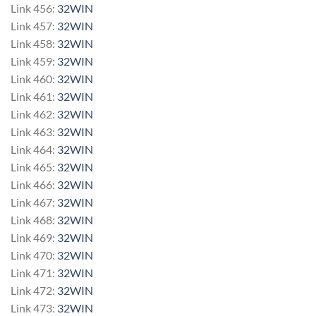
Link 456:
32WIN
Link 457:
32WIN
Link 458:
32WIN
Link 459:
32WIN
Link 460:
32WIN
Link 461:
32WIN
Link 462:
32WIN
Link 463:
32WIN
Link 464:
32WIN
Link 465:
32WIN
Link 466:
32WIN
Link 467:
32WIN
Link 468:
32WIN
Link 469:
32WIN
Link 470:
32WIN
Link 471:
32WIN
Link 472:
32WIN
Link 473:
32WIN