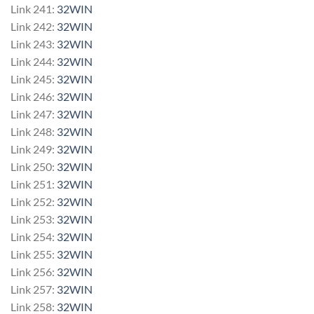
Link 241:
32WIN
Link 242:
32WIN
Link 243:
32WIN
Link 244:
32WIN
Link 245:
32WIN
Link 246:
32WIN
Link 247:
32WIN
Link 248:
32WIN
Link 249:
32WIN
Link 250:
32WIN
Link 251:
32WIN
Link 252:
32WIN
Link 253:
32WIN
Link 254:
32WIN
Link 255:
32WIN
Link 256:
32WIN
Link 257:
32WIN
Link 258:
32WIN