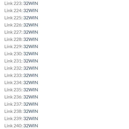
Link 223:
32WIN
Link 224:
32WIN
Link 225:
32WIN
Link 226:
32WIN
Link 227:
32WIN
Link 228:
32WIN
Link 229:
32WIN
Link 230:
32WIN
Link 231:
32WIN
Link 232:
32WIN
Link 233:
32WIN
Link 234:
32WIN
Link 235:
32WIN
Link 236:
32WIN
Link 237:
32WIN
Link 238:
32WIN
Link 239:
32WIN
Link 240:
32WIN