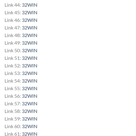
Link 44:
32WIN
Link 45:
32WIN
Link 46:
32WIN
Link 47:
32WIN
Link 48:
32WIN
Link 49:
32WIN
Link 50:
32WIN
Link 51:
32WIN
Link 52:
32WIN
Link 53:
32WIN
Link 54:
32WIN
Link 55:
32WIN
Link 56:
32WIN
Link 57:
32WIN
Link 58:
32WIN
Link 59:
32WIN
Link 60:
32WIN
Link 61:
32WIN