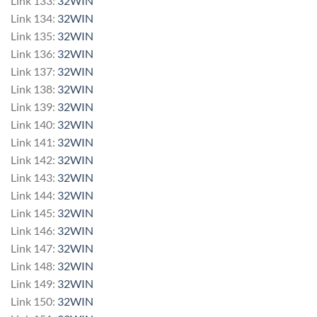
Link 133:
32WIN
Link 134:
32WIN
Link 135:
32WIN
Link 136:
32WIN
Link 137:
32WIN
Link 138:
32WIN
Link 139:
32WIN
Link 140:
32WIN
Link 141:
32WIN
Link 142:
32WIN
Link 143:
32WIN
Link 144:
32WIN
Link 145:
32WIN
Link 146:
32WIN
Link 147:
32WIN
Link 148:
32WIN
Link 149:
32WIN
Link 150:
32WIN