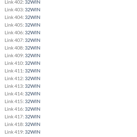
Link 402:
32WIN
Link 403:
32WIN
Link 404:
32WIN
Link 405:
32WIN
Link 406:
32WIN
Link 407:
32WIN
Link 408:
32WIN
Link 409:
32WIN
Link 410:
32WIN
Link 411:
32WIN
Link 412:
32WIN
Link 413:
32WIN
Link 414:
32WIN
Link 415:
32WIN
Link 416:
32WIN
Link 417:
32WIN
Link 418:
32WIN
Link 419:
32WIN