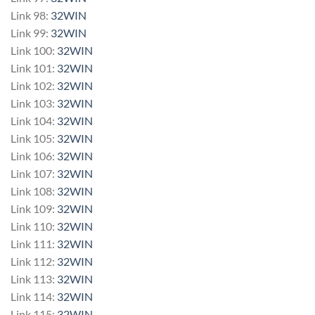
Link 98:
32WIN
Link 99:
32WIN
Link 100:
32WIN
Link 101:
32WIN
Link 102:
32WIN
Link 103:
32WIN
Link 104:
32WIN
Link 105:
32WIN
Link 106:
32WIN
Link 107:
32WIN
Link 108:
32WIN
Link 109:
32WIN
Link 110:
32WIN
Link 111:
32WIN
Link 112:
32WIN
Link 113:
32WIN
Link 114:
32WIN
Link 115:
32WIN