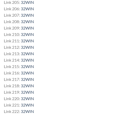
Link 205:
32WIN
Link 206:
32WIN
Link 207:
32WIN
Link 208:
32WIN
Link 209:
32WIN
Link 210:
32WIN
Link 211:
32WIN
Link 212:
32WIN
Link 213:
32WIN
Link 214:
32WIN
Link 215:
32WIN
Link 216:
32WIN
Link 217:
32WIN
Link 218:
32WIN
Link 219:
32WIN
Link 220:
32WIN
Link 221:
32WIN
Link 222:
32WIN