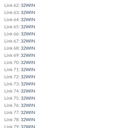
Link 62:
32WIN
Link 63:
32WIN
Link 64:
32WIN
Link 65:
32WIN
Link 66:
32WIN
Link 67:
32WIN
Link 68:
32WIN
Link 69:
32WIN
Link 70:
32WIN
Link 71:
32WIN
Link 72:
32WIN
Link 73:
32WIN
Link 74:
32WIN
Link 75:
32WIN
Link 76:
32WIN
Link 77:
32WIN
Link 78:
32WIN
Link 79:
32WIN