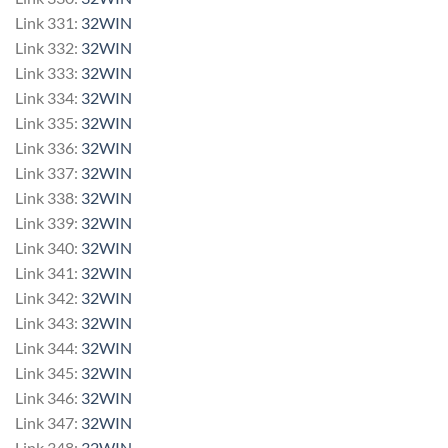
Link 331:
32WIN
Link 332:
32WIN
Link 333:
32WIN
Link 334:
32WIN
Link 335:
32WIN
Link 336:
32WIN
Link 337:
32WIN
Link 338:
32WIN
Link 339:
32WIN
Link 340:
32WIN
Link 341:
32WIN
Link 342:
32WIN
Link 343:
32WIN
Link 344:
32WIN
Link 345:
32WIN
Link 346:
32WIN
Link 347:
32WIN
Link 348:
32WIN