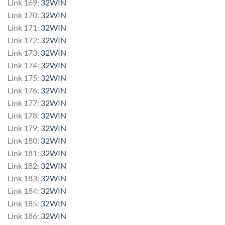
Link 169:
32WIN
Link 170:
32WIN
Link 171:
32WIN
Link 172:
32WIN
Link 173:
32WIN
Link 174:
32WIN
Link 175:
32WIN
Link 176:
32WIN
Link 177:
32WIN
Link 178:
32WIN
Link 179:
32WIN
Link 180:
32WIN
Link 181:
32WIN
Link 182:
32WIN
Link 183:
32WIN
Link 184:
32WIN
Link 185:
32WIN
Link 186:
32WIN