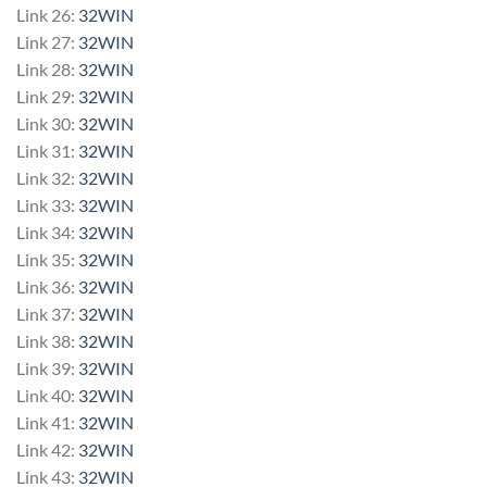
Link 26:
32WIN
Link 27:
32WIN
Link 28:
32WIN
Link 29:
32WIN
Link 30:
32WIN
Link 31:
32WIN
Link 32:
32WIN
Link 33:
32WIN
Link 34:
32WIN
Link 35:
32WIN
Link 36:
32WIN
Link 37:
32WIN
Link 38:
32WIN
Link 39:
32WIN
Link 40:
32WIN
Link 41:
32WIN
Link 42:
32WIN
Link 43:
32WIN