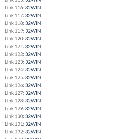
Link 116:
32WIN
Link 117:
32WIN
Link 118:
32WIN
Link 119:
32WIN
Link 120:
32WIN
Link 121:
32WIN
Link 122:
32WIN
Link 123:
32WIN
Link 124:
32WIN
Link 125:
32WIN
Link 126:
32WIN
Link 127:
32WIN
Link 128:
32WIN
Link 129:
32WIN
Link 130:
32WIN
Link 131:
32WIN
Link 132:
32WIN