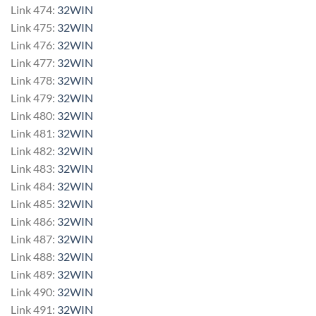
Link 474:
32WIN
Link 475:
32WIN
Link 476:
32WIN
Link 477:
32WIN
Link 478:
32WIN
Link 479:
32WIN
Link 480:
32WIN
Link 481:
32WIN
Link 482:
32WIN
Link 483:
32WIN
Link 484:
32WIN
Link 485:
32WIN
Link 486:
32WIN
Link 487:
32WIN
Link 488:
32WIN
Link 489:
32WIN
Link 490:
32WIN
Link 491:
32WIN