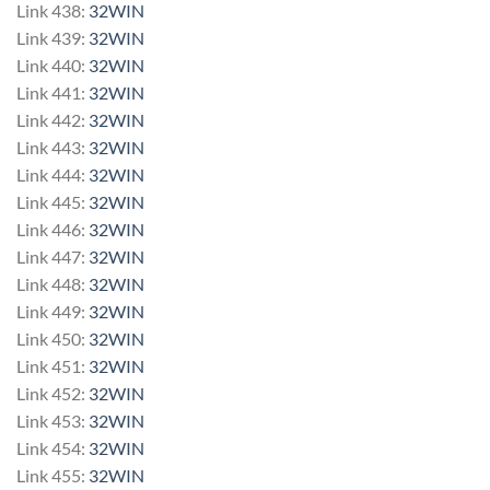
Link 438:
32WIN
Link 439:
32WIN
Link 440:
32WIN
Link 441:
32WIN
Link 442:
32WIN
Link 443:
32WIN
Link 444:
32WIN
Link 445:
32WIN
Link 446:
32WIN
Link 447:
32WIN
Link 448:
32WIN
Link 449:
32WIN
Link 450:
32WIN
Link 451:
32WIN
Link 452:
32WIN
Link 453:
32WIN
Link 454:
32WIN
Link 455:
32WIN