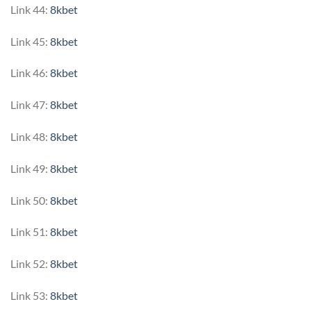
Link 44:
8kbet
Link 45:
8kbet
Link 46:
8kbet
Link 47:
8kbet
Link 48:
8kbet
Link 49:
8kbet
Link 50:
8kbet
Link 51:
8kbet
Link 52:
8kbet
Link 53:
8kbet