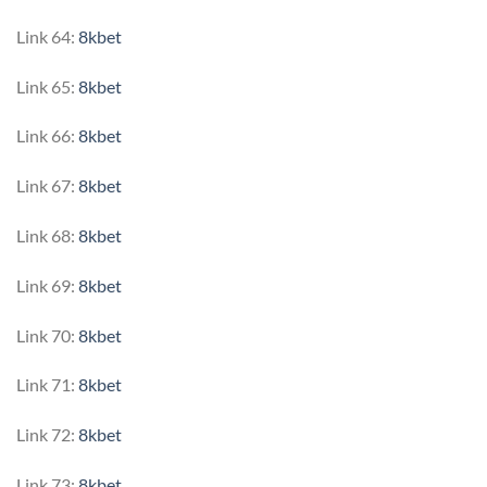
Link 64:
8kbet
Link 65:
8kbet
Link 66:
8kbet
Link 67:
8kbet
Link 68:
8kbet
Link 69:
8kbet
Link 70:
8kbet
Link 71:
8kbet
Link 72:
8kbet
Link 73:
8kbet