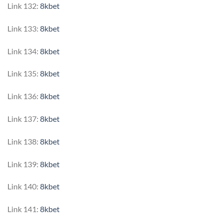
Link 132:
8kbet
Link 133:
8kbet
Link 134:
8kbet
Link 135:
8kbet
Link 136:
8kbet
Link 137:
8kbet
Link 138:
8kbet
Link 139:
8kbet
Link 140:
8kbet
Link 141:
8kbet