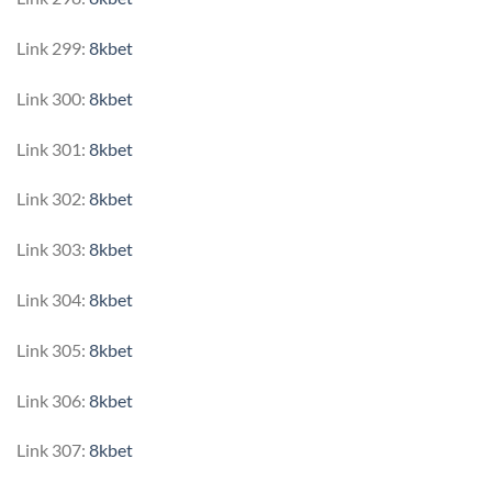
Link 299:
8kbet
Link 300:
8kbet
Link 301:
8kbet
Link 302:
8kbet
Link 303:
8kbet
Link 304:
8kbet
Link 305:
8kbet
Link 306:
8kbet
Link 307:
8kbet