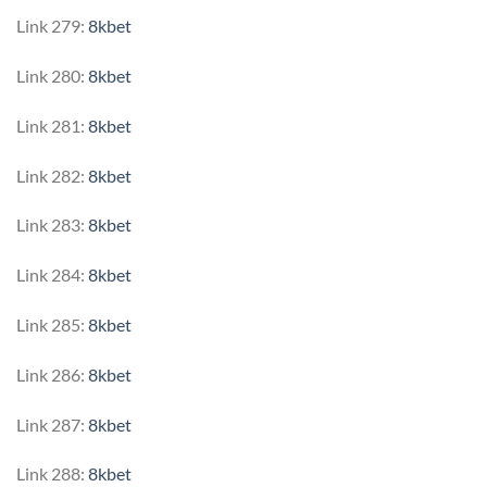
Link 279:
8kbet
Link 280:
8kbet
Link 281:
8kbet
Link 282:
8kbet
Link 283:
8kbet
Link 284:
8kbet
Link 285:
8kbet
Link 286:
8kbet
Link 287:
8kbet
Link 288:
8kbet