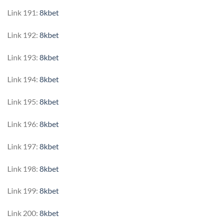
Link 191:
8kbet
Link 192:
8kbet
Link 193:
8kbet
Link 194:
8kbet
Link 195:
8kbet
Link 196:
8kbet
Link 197:
8kbet
Link 198:
8kbet
Link 199:
8kbet
Link 200:
8kbet