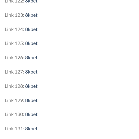
Link 122:
8kbet
Link 123:
8kbet
Link 124:
8kbet
Link 125:
8kbet
Link 126:
8kbet
Link 127:
8kbet
Link 128:
8kbet
Link 129:
8kbet
Link 130:
8kbet
Link 131:
8kbet