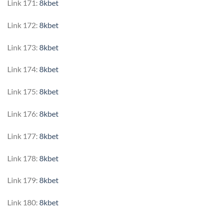
Link 171:
8kbet
Link 172:
8kbet
Link 173:
8kbet
Link 174:
8kbet
Link 175:
8kbet
Link 176:
8kbet
Link 177:
8kbet
Link 178:
8kbet
Link 179:
8kbet
Link 180:
8kbet