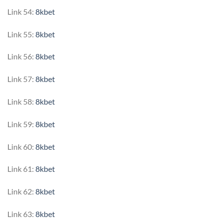
Link 54:
8kbet
Link 55:
8kbet
Link 56:
8kbet
Link 57:
8kbet
Link 58:
8kbet
Link 59:
8kbet
Link 60:
8kbet
Link 61:
8kbet
Link 62:
8kbet
Link 63:
8kbet