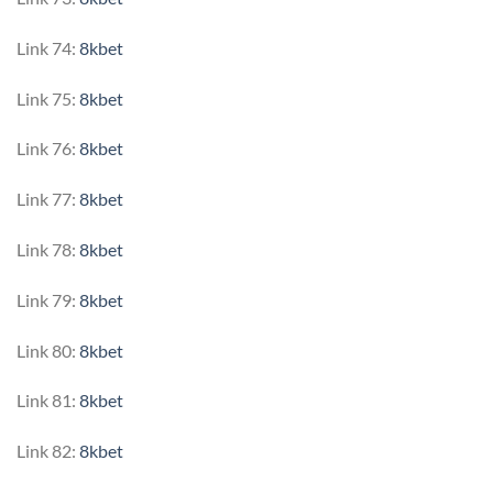
Link 74:
8kbet
Link 75:
8kbet
Link 76:
8kbet
Link 77:
8kbet
Link 78:
8kbet
Link 79:
8kbet
Link 80:
8kbet
Link 81:
8kbet
Link 82:
8kbet