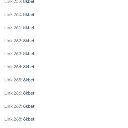
Link 259:
8kbet
Link 260:
8kbet
Link 261:
8kbet
Link 262:
8kbet
Link 263:
8kbet
Link 264:
8kbet
Link 265:
8kbet
Link 266:
8kbet
Link 267:
8kbet
Link 268:
8kbet