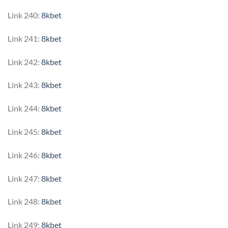
Link 240:
8kbet
Link 241:
8kbet
Link 242:
8kbet
Link 243:
8kbet
Link 244:
8kbet
Link 245:
8kbet
Link 246:
8kbet
Link 247:
8kbet
Link 248:
8kbet
Link 249:
8kbet