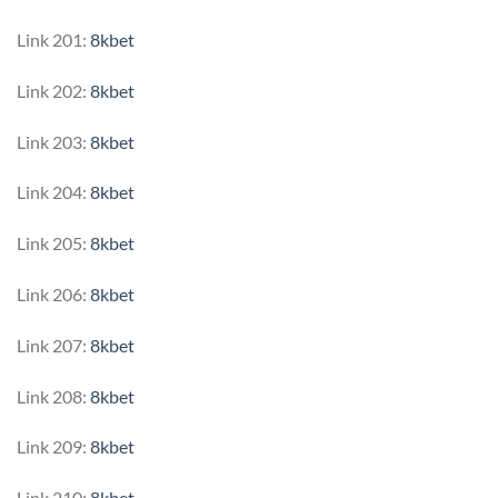
Link 201:
8kbet
Link 202:
8kbet
Link 203:
8kbet
Link 204:
8kbet
Link 205:
8kbet
Link 206:
8kbet
Link 207:
8kbet
Link 208:
8kbet
Link 209:
8kbet
Link 210:
8kbet