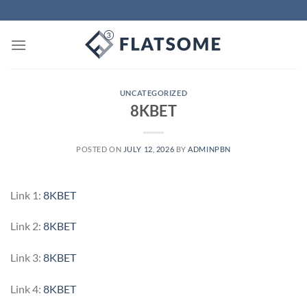
Skip
to
content
UNCATEGORIZED
8KBET
POSTED ON
JULY 12, 2026
BY
ADMINPBN
Link 1:
8KBET
Link 2:
8KBET
Link 3:
8KBET
Link 4:
8KBET