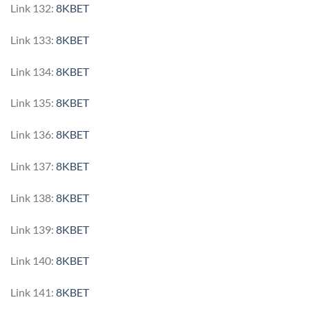
Link 132:
8KBET
Link 133:
8KBET
Link 134:
8KBET
Link 135:
8KBET
Link 136:
8KBET
Link 137:
8KBET
Link 138:
8KBET
Link 139:
8KBET
Link 140:
8KBET
Link 141:
8KBET