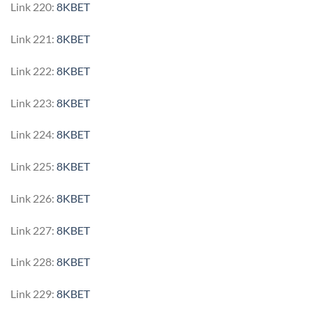
Link 220:
8KBET
Link 221:
8KBET
Link 222:
8KBET
Link 223:
8KBET
Link 224:
8KBET
Link 225:
8KBET
Link 226:
8KBET
Link 227:
8KBET
Link 228:
8KBET
Link 229:
8KBET