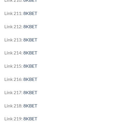
Link 211:
8KBET
Link 212:
8KBET
Link 213:
8KBET
Link 214:
8KBET
Link 215:
8KBET
Link 216:
8KBET
Link 217:
8KBET
Link 218:
8KBET
Link 219:
8KBET