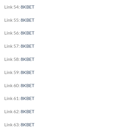
Link 54:
8KBET
Link 55:
8KBET
Link 56:
8KBET
Link 57:
8KBET
Link 58:
8KBET
Link 59:
8KBET
Link 60:
8KBET
Link 61:
8KBET
Link 62:
8KBET
Link 63:
8KBET