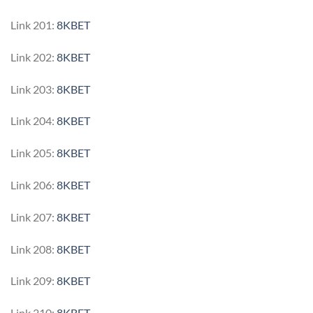
Link 201:
8KBET
Link 202:
8KBET
Link 203:
8KBET
Link 204:
8KBET
Link 205:
8KBET
Link 206:
8KBET
Link 207:
8KBET
Link 208:
8KBET
Link 209:
8KBET
Link 210:
8KBET