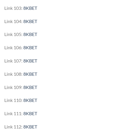
Link 103:
8KBET
Link 104:
8KBET
Link 105:
8KBET
Link 106:
8KBET
Link 107:
8KBET
Link 108:
8KBET
Link 109:
8KBET
Link 110:
8KBET
Link 111:
8KBET
Link 112:
8KBET