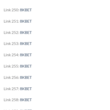
Link 250:
8KBET
Link 251:
8KBET
Link 252:
8KBET
Link 253:
8KBET
Link 254:
8KBET
Link 255:
8KBET
Link 256:
8KBET
Link 257:
8KBET
Link 258:
8KBET