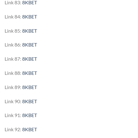
Link 83:
8KBET
Link 84:
8KBET
Link 85:
8KBET
Link 86:
8KBET
Link 87:
8KBET
Link 88:
8KBET
Link 89:
8KBET
Link 90:
8KBET
Link 91:
8KBET
Link 92:
8KBET