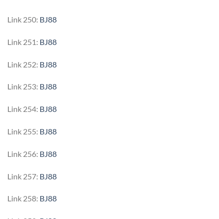
Link 250:
BJ88
Link 251:
BJ88
Link 252:
BJ88
Link 253:
BJ88
Link 254:
BJ88
Link 255:
BJ88
Link 256:
BJ88
Link 257:
BJ88
Link 258:
BJ88