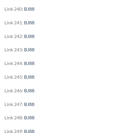
Link 240:
BJ88
Link 241:
BJ88
Link 242:
BJ88
Link 243:
BJ88
Link 244:
BJ88
Link 245:
BJ88
Link 246:
BJ88
Link 247:
BJ88
Link 248:
BJ88
Link 249:
BJ88