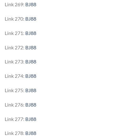
Link 269:
BJ88
Link 270:
BJ88
Link 271:
BJ88
Link 272:
BJ88
Link 273:
BJ88
Link 274:
BJ88
Link 275:
BJ88
Link 276:
BJ88
Link 277:
BJ88
Link 278:
BJ88