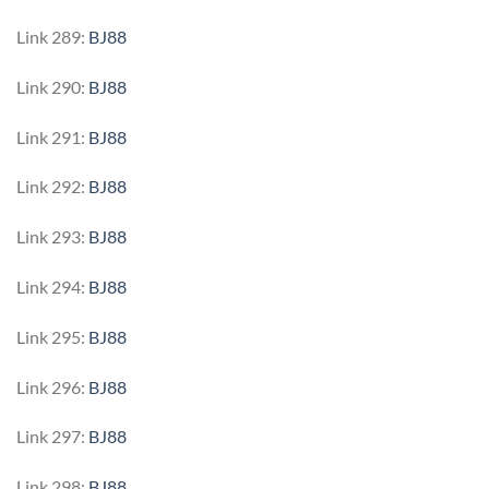
Link 289:
BJ88
Link 290:
BJ88
Link 291:
BJ88
Link 292:
BJ88
Link 293:
BJ88
Link 294:
BJ88
Link 295:
BJ88
Link 296:
BJ88
Link 297:
BJ88
Link 298:
BJ88