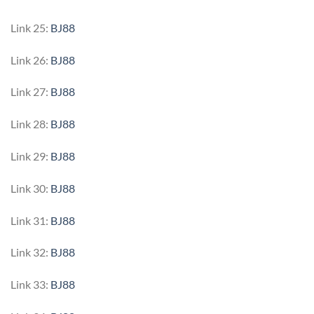
Link 25:
BJ88
Link 26:
BJ88
Link 27:
BJ88
Link 28:
BJ88
Link 29:
BJ88
Link 30:
BJ88
Link 31:
BJ88
Link 32:
BJ88
Link 33:
BJ88