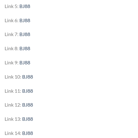
Link 5:
BJ88
Link 6:
BJ88
Link 7:
BJ88
Link 8:
BJ88
Link 9:
BJ88
Link 10:
BJ88
Link 11:
BJ88
Link 12:
BJ88
Link 13:
BJ88
Link 14:
BJ88