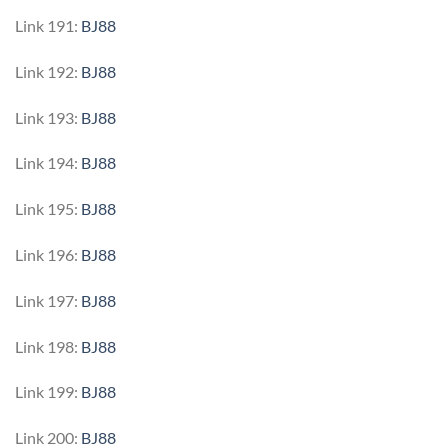
Link 191:
BJ88
Link 192:
BJ88
Link 193:
BJ88
Link 194:
BJ88
Link 195:
BJ88
Link 196:
BJ88
Link 197:
BJ88
Link 198:
BJ88
Link 199:
BJ88
Link 200:
BJ88