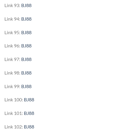
Link 93:
BJ88
Link 94:
BJ88
Link 95:
BJ88
Link 96:
BJ88
Link 97:
BJ88
Link 98:
BJ88
Link 99:
BJ88
Link 100:
BJ88
Link 101:
BJ88
Link 102:
BJ88