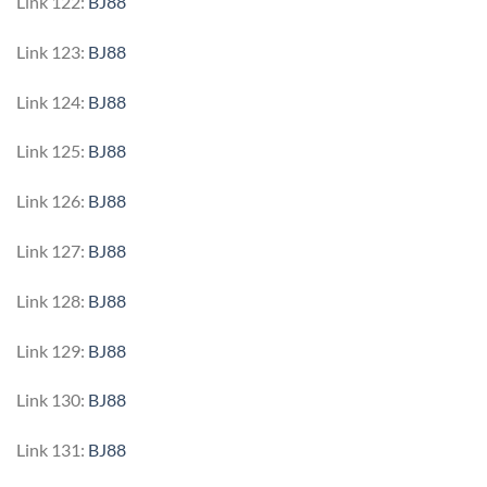
Link 122:
BJ88
Link 123:
BJ88
Link 124:
BJ88
Link 125:
BJ88
Link 126:
BJ88
Link 127:
BJ88
Link 128:
BJ88
Link 129:
BJ88
Link 130:
BJ88
Link 131:
BJ88