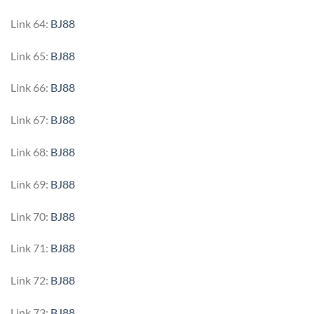
Link 64:
BJ88
Link 65:
BJ88
Link 66:
BJ88
Link 67:
BJ88
Link 68:
BJ88
Link 69:
BJ88
Link 70:
BJ88
Link 71:
BJ88
Link 72:
BJ88
Link 73:
BJ88