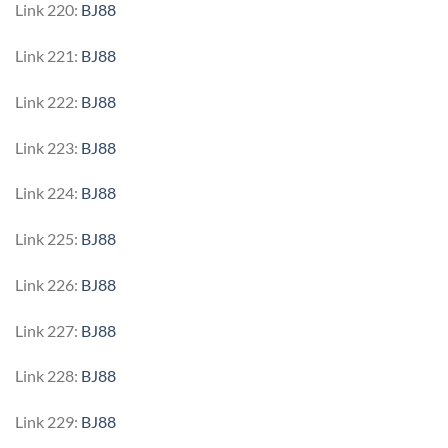
Link 220:
BJ88
Link 221:
BJ88
Link 222:
BJ88
Link 223:
BJ88
Link 224:
BJ88
Link 225:
BJ88
Link 226:
BJ88
Link 227:
BJ88
Link 228:
BJ88
Link 229:
BJ88