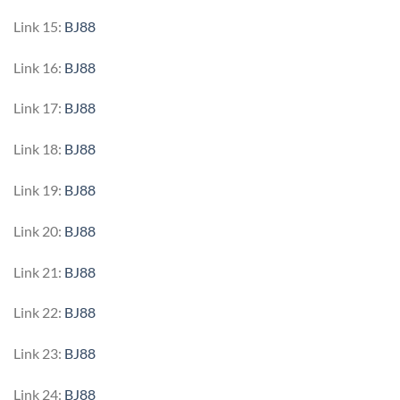
Link 15:
BJ88
Link 16:
BJ88
Link 17:
BJ88
Link 18:
BJ88
Link 19:
BJ88
Link 20:
BJ88
Link 21:
BJ88
Link 22:
BJ88
Link 23:
BJ88
Link 24:
BJ88