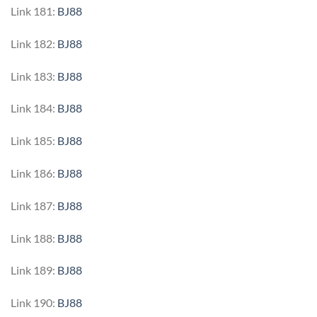
Link 181:
BJ88
Link 182:
BJ88
Link 183:
BJ88
Link 184:
BJ88
Link 185:
BJ88
Link 186:
BJ88
Link 187:
BJ88
Link 188:
BJ88
Link 189:
BJ88
Link 190:
BJ88