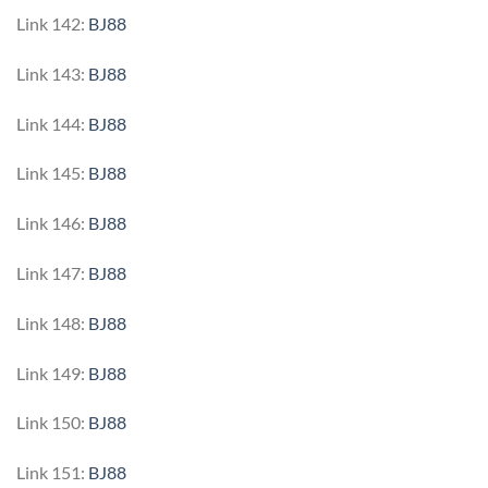
Link 142:
BJ88
Link 143:
BJ88
Link 144:
BJ88
Link 145:
BJ88
Link 146:
BJ88
Link 147:
BJ88
Link 148:
BJ88
Link 149:
BJ88
Link 150:
BJ88
Link 151:
BJ88