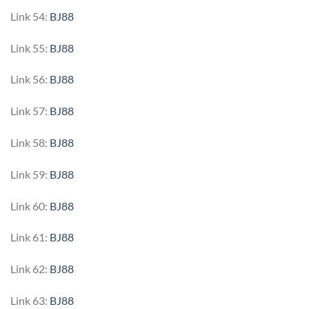
Link 54:
BJ88
Link 55:
BJ88
Link 56:
BJ88
Link 57:
BJ88
Link 58:
BJ88
Link 59:
BJ88
Link 60:
BJ88
Link 61:
BJ88
Link 62:
BJ88
Link 63:
BJ88