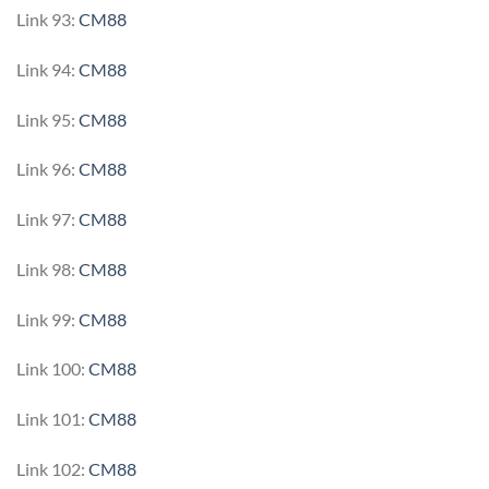
Link 93:
CM88
Link 94:
CM88
Link 95:
CM88
Link 96:
CM88
Link 97:
CM88
Link 98:
CM88
Link 99:
CM88
Link 100:
CM88
Link 101:
CM88
Link 102:
CM88