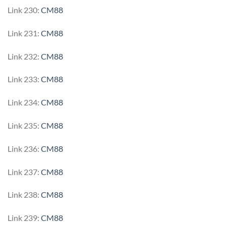
Link 230:
CM88
Link 231:
CM88
Link 232:
CM88
Link 233:
CM88
Link 234:
CM88
Link 235:
CM88
Link 236:
CM88
Link 237:
CM88
Link 238:
CM88
Link 239:
CM88