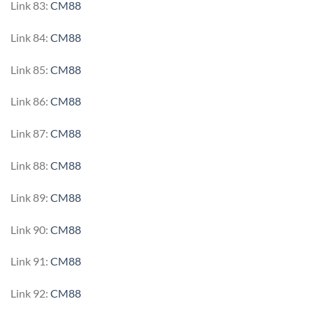
Link 83:
CM88
Link 84:
CM88
Link 85:
CM88
Link 86:
CM88
Link 87:
CM88
Link 88:
CM88
Link 89:
CM88
Link 90:
CM88
Link 91:
CM88
Link 92:
CM88