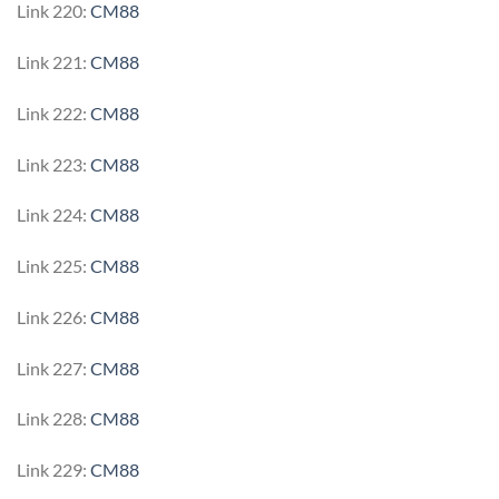
Link 220:
CM88
Link 221:
CM88
Link 222:
CM88
Link 223:
CM88
Link 224:
CM88
Link 225:
CM88
Link 226:
CM88
Link 227:
CM88
Link 228:
CM88
Link 229:
CM88