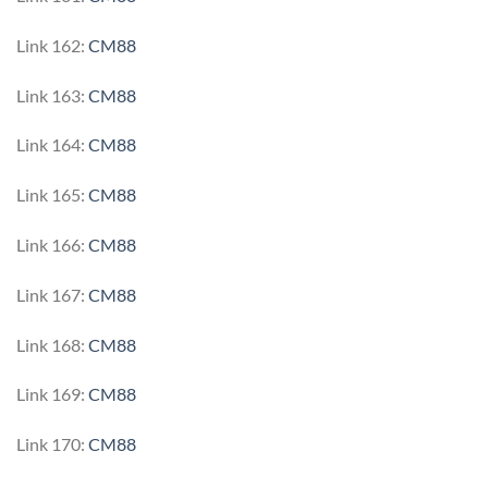
Link 162:
CM88
Link 163:
CM88
Link 164:
CM88
Link 165:
CM88
Link 166:
CM88
Link 167:
CM88
Link 168:
CM88
Link 169:
CM88
Link 170:
CM88