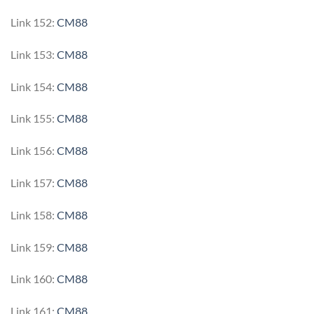
Link 152:
CM88
Link 153:
CM88
Link 154:
CM88
Link 155:
CM88
Link 156:
CM88
Link 157:
CM88
Link 158:
CM88
Link 159:
CM88
Link 160:
CM88
Link 161:
CM88