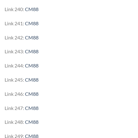
Link 240:
CM88
Link 241:
CM88
Link 242:
CM88
Link 243:
CM88
Link 244:
CM88
Link 245:
CM88
Link 246:
CM88
Link 247:
CM88
Link 248:
CM88
Link 249:
CM88