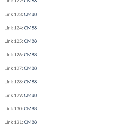
Link 122:
CM88
Link 123:
CM88
Link 124:
CM88
Link 125:
CM88
Link 126:
CM88
Link 127:
CM88
Link 128:
CM88
Link 129:
CM88
Link 130:
CM88
Link 131:
CM88