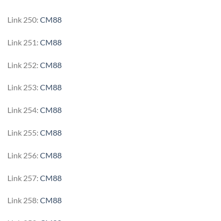
Link 250:
CM88
Link 251:
CM88
Link 252:
CM88
Link 253:
CM88
Link 254:
CM88
Link 255:
CM88
Link 256:
CM88
Link 257:
CM88
Link 258:
CM88