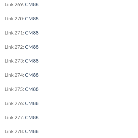
Link 269:
CM88
Link 270:
CM88
Link 271:
CM88
Link 272:
CM88
Link 273:
CM88
Link 274:
CM88
Link 275:
CM88
Link 276:
CM88
Link 277:
CM88
Link 278:
CM88