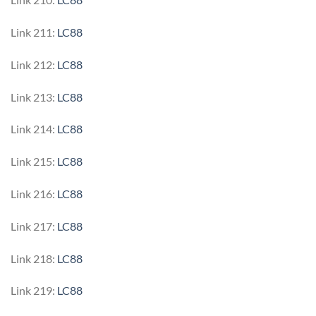
Link 211:
LC88
Link 212:
LC88
Link 213:
LC88
Link 214:
LC88
Link 215:
LC88
Link 216:
LC88
Link 217:
LC88
Link 218:
LC88
Link 219:
LC88