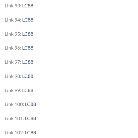
Link 93:
LC88
Link 94:
LC88
Link 95:
LC88
Link 96:
LC88
Link 97:
LC88
Link 98:
LC88
Link 99:
LC88
Link 100:
LC88
Link 101:
LC88
Link 102:
LC88