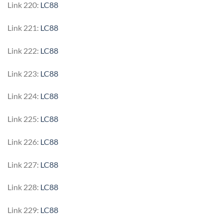
Link 220:
LC88
Link 221:
LC88
Link 222:
LC88
Link 223:
LC88
Link 224:
LC88
Link 225:
LC88
Link 226:
LC88
Link 227:
LC88
Link 228:
LC88
Link 229:
LC88