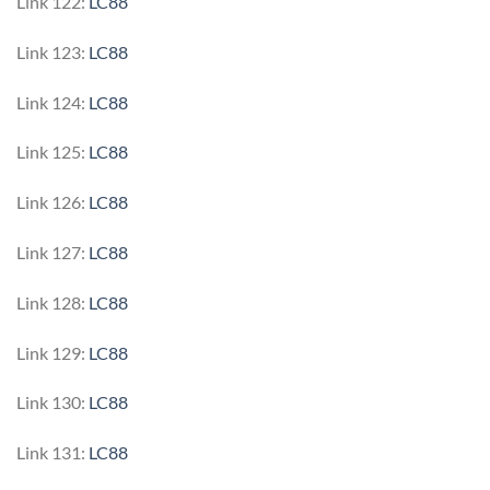
Link 122:
LC88
Link 123:
LC88
Link 124:
LC88
Link 125:
LC88
Link 126:
LC88
Link 127:
LC88
Link 128:
LC88
Link 129:
LC88
Link 130:
LC88
Link 131:
LC88