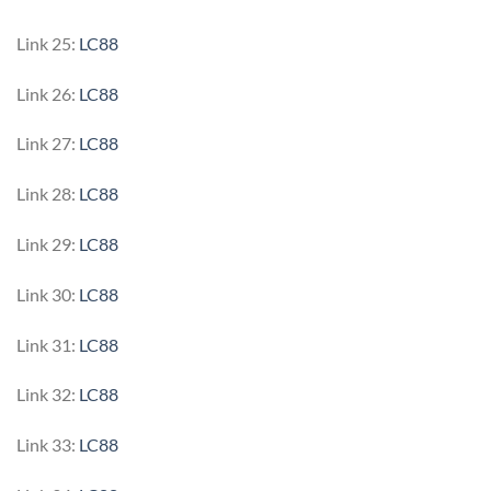
Link 25:
LC88
Link 26:
LC88
Link 27:
LC88
Link 28:
LC88
Link 29:
LC88
Link 30:
LC88
Link 31:
LC88
Link 32:
LC88
Link 33:
LC88