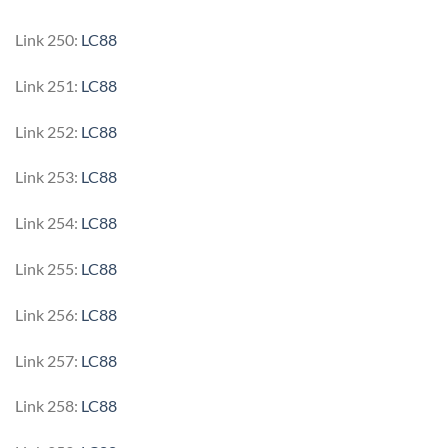
Link 250:
LC88
Link 251:
LC88
Link 252:
LC88
Link 253:
LC88
Link 254:
LC88
Link 255:
LC88
Link 256:
LC88
Link 257:
LC88
Link 258:
LC88