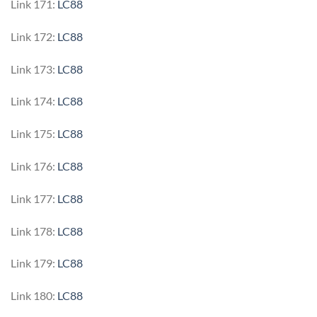
Link 171:
LC88
Link 172:
LC88
Link 173:
LC88
Link 174:
LC88
Link 175:
LC88
Link 176:
LC88
Link 177:
LC88
Link 178:
LC88
Link 179:
LC88
Link 180:
LC88