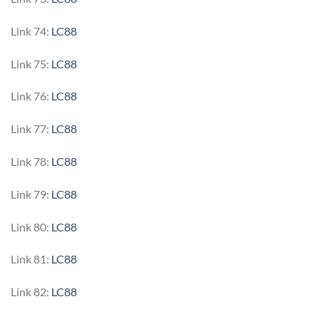
Link 74:
LC88
Link 75:
LC88
Link 76:
LC88
Link 77:
LC88
Link 78:
LC88
Link 79:
LC88
Link 80:
LC88
Link 81:
LC88
Link 82:
LC88