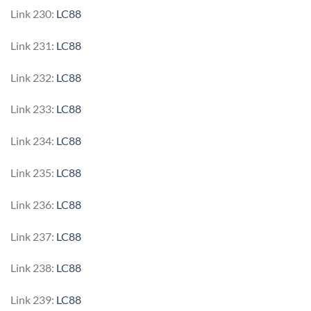
Link 230:
LC88
Link 231:
LC88
Link 232:
LC88
Link 233:
LC88
Link 234:
LC88
Link 235:
LC88
Link 236:
LC88
Link 237:
LC88
Link 238:
LC88
Link 239:
LC88