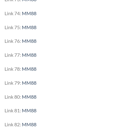
Link 74:
MM88
Link 75:
MM88
Link 76:
MM88
Link 77:
MM88
Link 78:
MM88
Link 79:
MM88
Link 80:
MM88
Link 81:
MM88
Link 82:
MM88