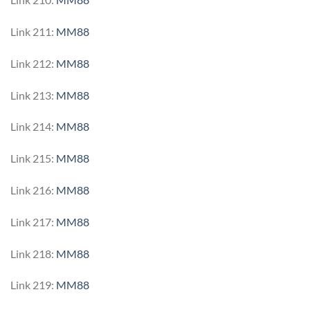
Link 211:
MM88
Link 212:
MM88
Link 213:
MM88
Link 214:
MM88
Link 215:
MM88
Link 216:
MM88
Link 217:
MM88
Link 218:
MM88
Link 219:
MM88