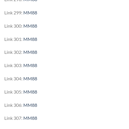
Link 299:
MM88
Link 300:
MM88
Link 301:
MM88
Link 302:
MM88
Link 303:
MM88
Link 304:
MM88
Link 305:
MM88
Link 306:
MM88
Link 307:
MM88