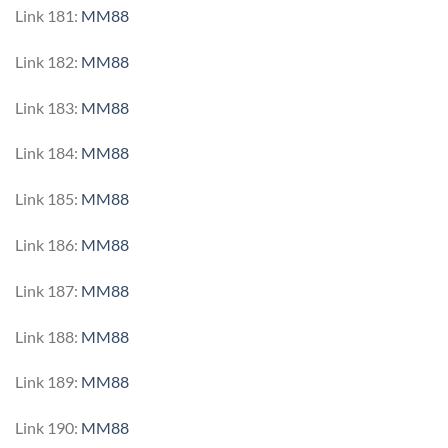
Link 181:
MM88
Link 182:
MM88
Link 183:
MM88
Link 184:
MM88
Link 185:
MM88
Link 186:
MM88
Link 187:
MM88
Link 188:
MM88
Link 189:
MM88
Link 190:
MM88