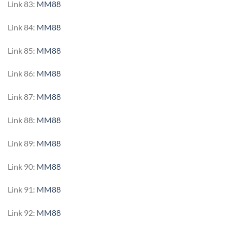
Link 83:
MM88
Link 84:
MM88
Link 85:
MM88
Link 86:
MM88
Link 87:
MM88
Link 88:
MM88
Link 89:
MM88
Link 90:
MM88
Link 91:
MM88
Link 92:
MM88