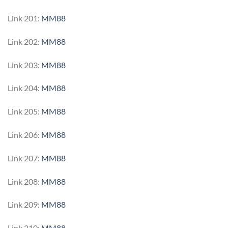
Link 201:
MM88
Link 202:
MM88
Link 203:
MM88
Link 204:
MM88
Link 205:
MM88
Link 206:
MM88
Link 207:
MM88
Link 208:
MM88
Link 209:
MM88
Link 210:
MM88