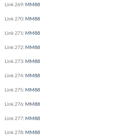
Link 269:
MM88
Link 270:
MM88
Link 271:
MM88
Link 272:
MM88
Link 273:
MM88
Link 274:
MM88
Link 275:
MM88
Link 276:
MM88
Link 277:
MM88
Link 278:
MM88