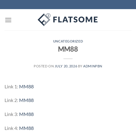
Skip
to
content
UNCATEGORIZED
MM88
POSTED ON
JULY 20, 2026
BY
ADMINPBN
Link 1:
MM88
Link 2:
MM88
Link 3:
MM88
Link 4:
MM88