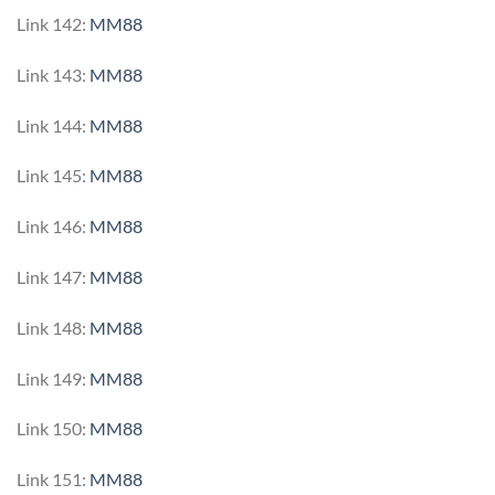
Link 142:
MM88
Link 143:
MM88
Link 144:
MM88
Link 145:
MM88
Link 146:
MM88
Link 147:
MM88
Link 148:
MM88
Link 149:
MM88
Link 150:
MM88
Link 151:
MM88