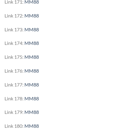
Link 171:
MM88
Link 172:
MM88
Link 173:
MM88
Link 174:
MM88
Link 175:
MM88
Link 176:
MM88
Link 177:
MM88
Link 178:
MM88
Link 179:
MM88
Link 180:
MM88