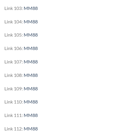
Link 103:
MM88
Link 104:
MM88
Link 105:
MM88
Link 106:
MM88
Link 107:
MM88
Link 108:
MM88
Link 109:
MM88
Link 110:
MM88
Link 111:
MM88
Link 112:
MM88