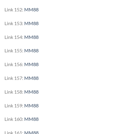
Link 152:
MM88
Link 153:
MM88
Link 154:
MM88
Link 155:
MM88
Link 156:
MM88
Link 157:
MM88
Link 158:
MM88
Link 159:
MM88
Link 160:
MM88
Link 161:
MM88