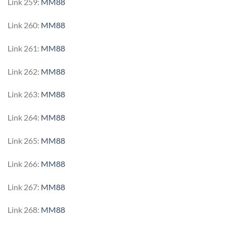
Link 259:
MM88
Link 260:
MM88
Link 261:
MM88
Link 262:
MM88
Link 263:
MM88
Link 264:
MM88
Link 265:
MM88
Link 266:
MM88
Link 267:
MM88
Link 268:
MM88