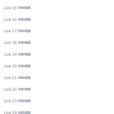
Link 15:
MM88
Link 16:
MM88
Link 17:
MM88
Link 18:
MM88
Link 19:
MM88
Link 20:
MM88
Link 21:
MM88
Link 22:
MM88
Link 23:
MM88
Link 24:
MM88