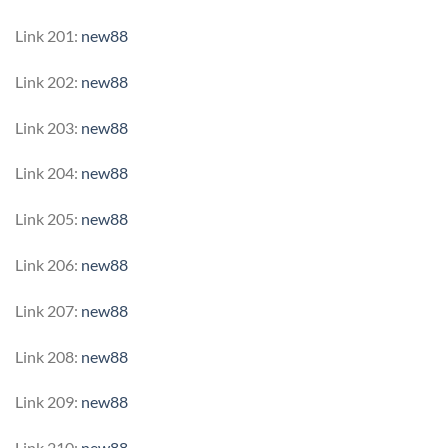
Link 201:
new88
Link 202:
new88
Link 203:
new88
Link 204:
new88
Link 205:
new88
Link 206:
new88
Link 207:
new88
Link 208:
new88
Link 209:
new88
Link 210:
new88