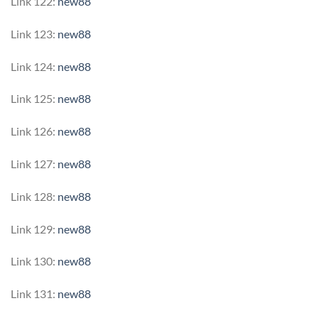
Link 122:
new88
Link 123:
new88
Link 124:
new88
Link 125:
new88
Link 126:
new88
Link 127:
new88
Link 128:
new88
Link 129:
new88
Link 130:
new88
Link 131:
new88