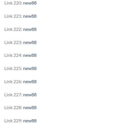
Link 220:
new88
Link 221:
new88
Link 222:
new88
Link 223:
new88
Link 224:
new88
Link 225:
new88
Link 226:
new88
Link 227:
new88
Link 228:
new88
Link 229:
new88