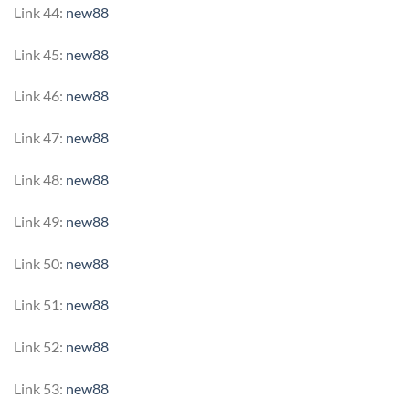
Link 44:
new88
Link 45:
new88
Link 46:
new88
Link 47:
new88
Link 48:
new88
Link 49:
new88
Link 50:
new88
Link 51:
new88
Link 52:
new88
Link 53:
new88