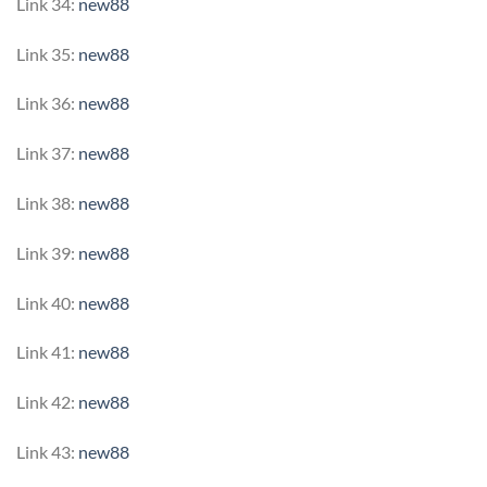
Link 34:
new88
Link 35:
new88
Link 36:
new88
Link 37:
new88
Link 38:
new88
Link 39:
new88
Link 40:
new88
Link 41:
new88
Link 42:
new88
Link 43:
new88