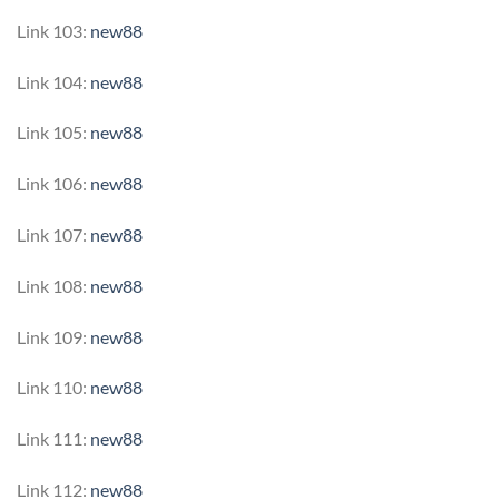
Link 103:
new88
Link 104:
new88
Link 105:
new88
Link 106:
new88
Link 107:
new88
Link 108:
new88
Link 109:
new88
Link 110:
new88
Link 111:
new88
Link 112:
new88