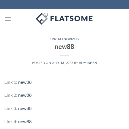
Skip
to
content
UNCATEGORIZED
new88
POSTED ON
JULY 13, 2026
BY
ADMINPBN
Link 1:
new88
Link 2:
new88
Link 3:
new88
Link 4:
new88