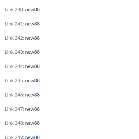
Link 240:
new88
Link 241:
new88
Link 242:
new88
Link 243:
new88
Link 244:
new88
Link 245:
new88
Link 246:
new88
Link 247:
new88
Link 248:
new88
Link 249:
new88