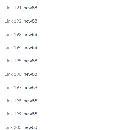
Link 191:
new88
Link 192:
new88
Link 193:
new88
Link 194:
new88
Link 195:
new88
Link 196:
new88
Link 197:
new88
Link 198:
new88
Link 199:
new88
Link 200:
new88