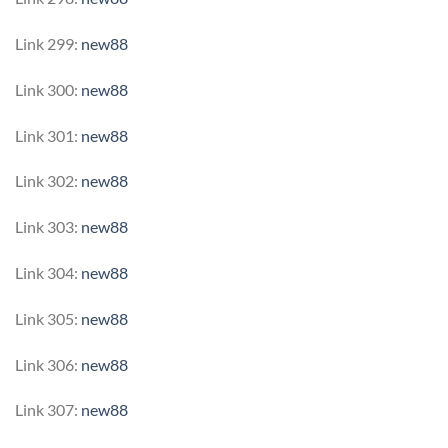
Link 299:
new88
Link 300:
new88
Link 301:
new88
Link 302:
new88
Link 303:
new88
Link 304:
new88
Link 305:
new88
Link 306:
new88
Link 307:
new88