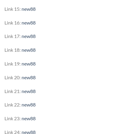
Link 15:
new88
Link 16:
new88
Link 17:
new88
Link 18:
new88
Link 19:
new88
Link 20:
new88
Link 21:
new88
Link 22:
new88
Link 23:
new88
Link 24:
new88