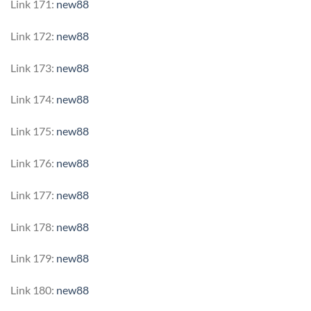
Link 171:
new88
Link 172:
new88
Link 173:
new88
Link 174:
new88
Link 175:
new88
Link 176:
new88
Link 177:
new88
Link 178:
new88
Link 179:
new88
Link 180:
new88