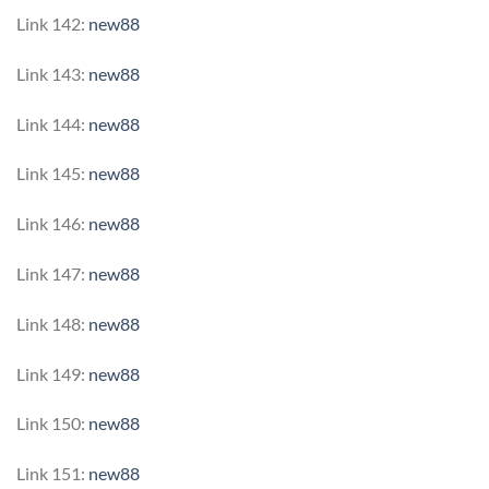
Link 142:
new88
Link 143:
new88
Link 144:
new88
Link 145:
new88
Link 146:
new88
Link 147:
new88
Link 148:
new88
Link 149:
new88
Link 150:
new88
Link 151:
new88