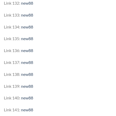
Link 132:
new88
Link 133:
new88
Link 134:
new88
Link 135:
new88
Link 136:
new88
Link 137:
new88
Link 138:
new88
Link 139:
new88
Link 140:
new88
Link 141:
new88