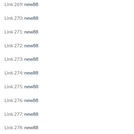
Link 269:
new88
Link 270:
new88
Link 271:
new88
Link 272:
new88
Link 273:
new88
Link 274:
new88
Link 275:
new88
Link 276:
new88
Link 277:
new88
Link 278:
new88