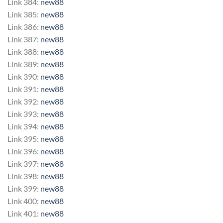
Link 384:
new88
Link 385:
new88
Link 386:
new88
Link 387:
new88
Link 388:
new88
Link 389:
new88
Link 390:
new88
Link 391:
new88
Link 392:
new88
Link 393:
new88
Link 394:
new88
Link 395:
new88
Link 396:
new88
Link 397:
new88
Link 398:
new88
Link 399:
new88
Link 400:
new88
Link 401:
new88