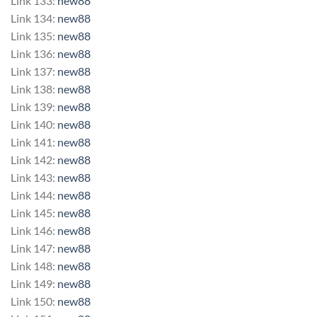
Link 133:
new88
Link 134:
new88
Link 135:
new88
Link 136:
new88
Link 137:
new88
Link 138:
new88
Link 139:
new88
Link 140:
new88
Link 141:
new88
Link 142:
new88
Link 143:
new88
Link 144:
new88
Link 145:
new88
Link 146:
new88
Link 147:
new88
Link 148:
new88
Link 149:
new88
Link 150:
new88