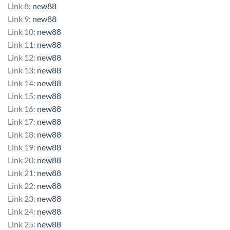
Link 8:
new88
Link 9:
new88
Link 10:
new88
Link 11:
new88
Link 12:
new88
Link 13:
new88
Link 14:
new88
Link 15:
new88
Link 16:
new88
Link 17:
new88
Link 18:
new88
Link 19:
new88
Link 20:
new88
Link 21:
new88
Link 22:
new88
Link 23:
new88
Link 24:
new88
Link 25:
new88