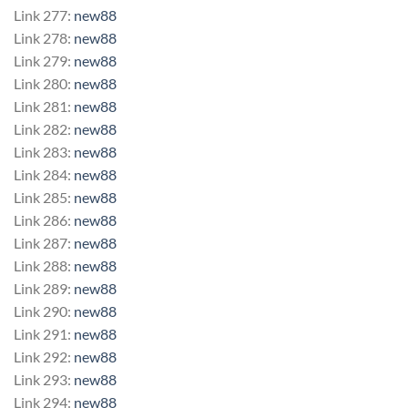
Link 277:
new88
Link 278:
new88
Link 279:
new88
Link 280:
new88
Link 281:
new88
Link 282:
new88
Link 283:
new88
Link 284:
new88
Link 285:
new88
Link 286:
new88
Link 287:
new88
Link 288:
new88
Link 289:
new88
Link 290:
new88
Link 291:
new88
Link 292:
new88
Link 293:
new88
Link 294:
new88