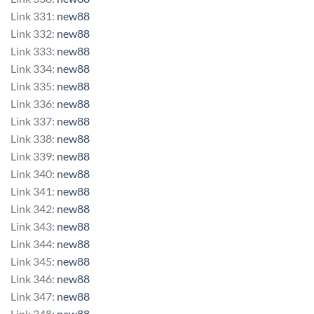
Link 331:
new88
Link 332:
new88
Link 333:
new88
Link 334:
new88
Link 335:
new88
Link 336:
new88
Link 337:
new88
Link 338:
new88
Link 339:
new88
Link 340:
new88
Link 341:
new88
Link 342:
new88
Link 343:
new88
Link 344:
new88
Link 345:
new88
Link 346:
new88
Link 347:
new88
Link 348:
new88