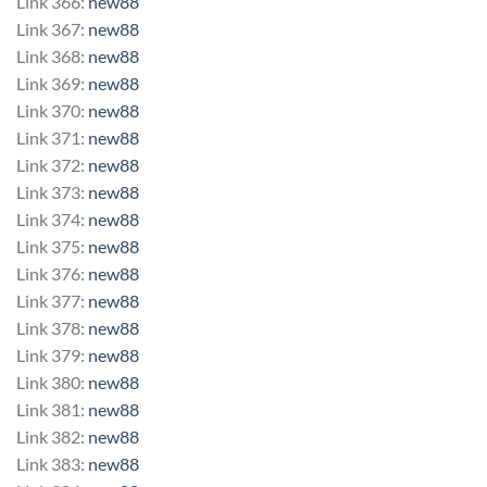
Link 366:
new88
Link 367:
new88
Link 368:
new88
Link 369:
new88
Link 370:
new88
Link 371:
new88
Link 372:
new88
Link 373:
new88
Link 374:
new88
Link 375:
new88
Link 376:
new88
Link 377:
new88
Link 378:
new88
Link 379:
new88
Link 380:
new88
Link 381:
new88
Link 382:
new88
Link 383:
new88