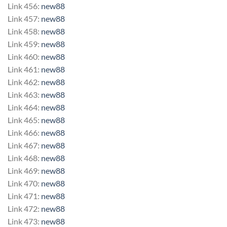
Link 456:
new88
Link 457:
new88
Link 458:
new88
Link 459:
new88
Link 460:
new88
Link 461:
new88
Link 462:
new88
Link 463:
new88
Link 464:
new88
Link 465:
new88
Link 466:
new88
Link 467:
new88
Link 468:
new88
Link 469:
new88
Link 470:
new88
Link 471:
new88
Link 472:
new88
Link 473:
new88