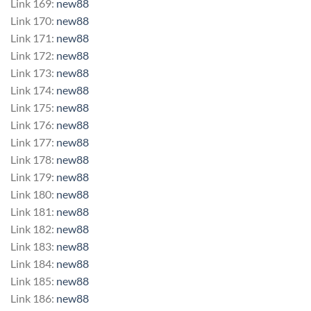
Link 169:
new88
Link 170:
new88
Link 171:
new88
Link 172:
new88
Link 173:
new88
Link 174:
new88
Link 175:
new88
Link 176:
new88
Link 177:
new88
Link 178:
new88
Link 179:
new88
Link 180:
new88
Link 181:
new88
Link 182:
new88
Link 183:
new88
Link 184:
new88
Link 185:
new88
Link 186:
new88