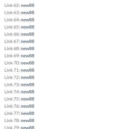
Link 62:
new88
Link 63:
new88
Link 64:
new88
Link 65:
new88
Link 66:
new88
Link 67:
new88
Link 68:
new88
Link 69:
new88
Link 70:
new88
Link 71:
new88
Link 72:
new88
Link 73:
new88
Link 74:
new88
Link 75:
new88
Link 76:
new88
Link 77:
new88
Link 78:
new88
Link 79:
new88