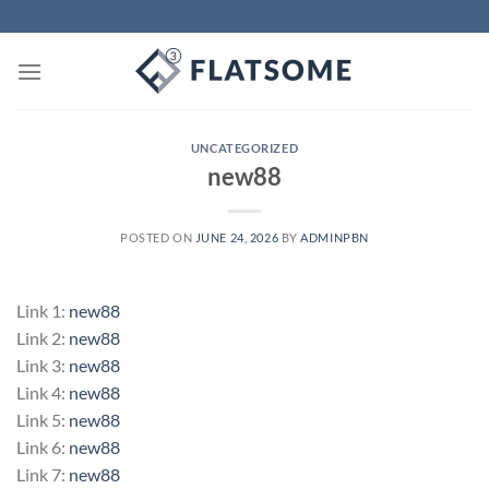
Skip
to
content
UNCATEGORIZED
new88
POSTED ON
JUNE 24, 2026
BY
ADMINPBN
Link 1:
new88
Link 2:
new88
Link 3:
new88
Link 4:
new88
Link 5:
new88
Link 6:
new88
Link 7:
new88