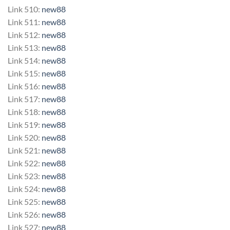
Link 510:
new88
Link 511:
new88
Link 512:
new88
Link 513:
new88
Link 514:
new88
Link 515:
new88
Link 516:
new88
Link 517:
new88
Link 518:
new88
Link 519:
new88
Link 520:
new88
Link 521:
new88
Link 522:
new88
Link 523:
new88
Link 524:
new88
Link 525:
new88
Link 526:
new88
Link 527:
new88