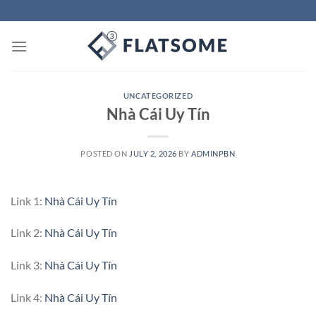
Skip
to
content
UNCATEGORIZED
Nhà Cái Uy Tín
POSTED ON
JULY 2, 2026
BY
ADMINPBN
Link 1:
Nhà Cái Uy Tín
Link 2:
Nhà Cái Uy Tín
Link 3:
Nhà Cái Uy Tín
Link 4:
Nhà Cái Uy Tín