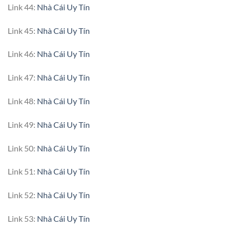
Link 44:
Nhà Cái Uy Tín
Link 45:
Nhà Cái Uy Tín
Link 46:
Nhà Cái Uy Tín
Link 47:
Nhà Cái Uy Tín
Link 48:
Nhà Cái Uy Tín
Link 49:
Nhà Cái Uy Tín
Link 50:
Nhà Cái Uy Tín
Link 51:
Nhà Cái Uy Tín
Link 52:
Nhà Cái Uy Tín
Link 53:
Nhà Cái Uy Tín