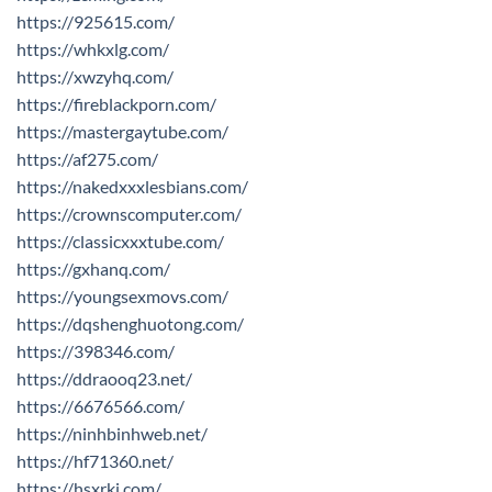
https://925615.com/
https://whkxlg.com/
https://xwzyhq.com/
https://fireblackporn.com/
https://mastergaytube.com/
https://af275.com/
https://nakedxxxlesbians.com/
https://crownscomputer.com/
https://classicxxxtube.com/
https://gxhanq.com/
https://youngsexmovs.com/
https://dqshenghuotong.com/
https://398346.com/
https://ddraooq23.net/
https://6676566.com/
https://ninhbinhweb.net/
https://hf71360.net/
https://hsxrkj.com/