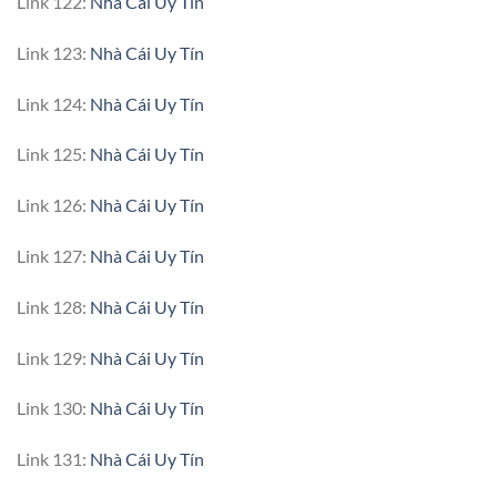
Link 122:
Nhà Cái Uy Tín
Link 123:
Nhà Cái Uy Tín
Link 124:
Nhà Cái Uy Tín
Link 125:
Nhà Cái Uy Tín
Link 126:
Nhà Cái Uy Tín
Link 127:
Nhà Cái Uy Tín
Link 128:
Nhà Cái Uy Tín
Link 129:
Nhà Cái Uy Tín
Link 130:
Nhà Cái Uy Tín
Link 131:
Nhà Cái Uy Tín