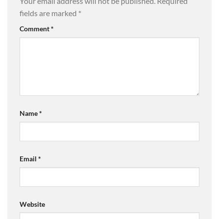
Your email address will not be published.
Required
fields are marked
*
Comment
*
Name
*
Email
*
Website