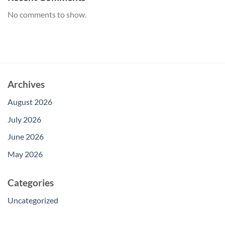
No comments to show.
Archives
August 2026
July 2026
June 2026
May 2026
Categories
Uncategorized