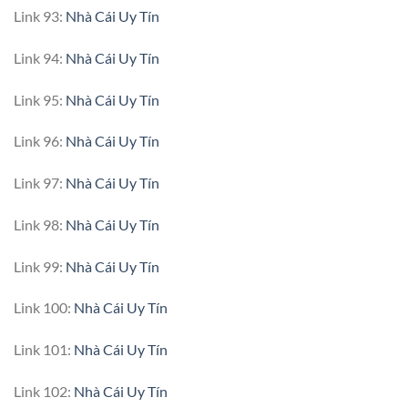
Link 93:
Nhà Cái Uy Tín
Link 94:
Nhà Cái Uy Tín
Link 95:
Nhà Cái Uy Tín
Link 96:
Nhà Cái Uy Tín
Link 97:
Nhà Cái Uy Tín
Link 98:
Nhà Cái Uy Tín
Link 99:
Nhà Cái Uy Tín
Link 100:
Nhà Cái Uy Tín
Link 101:
Nhà Cái Uy Tín
Link 102:
Nhà Cái Uy Tín