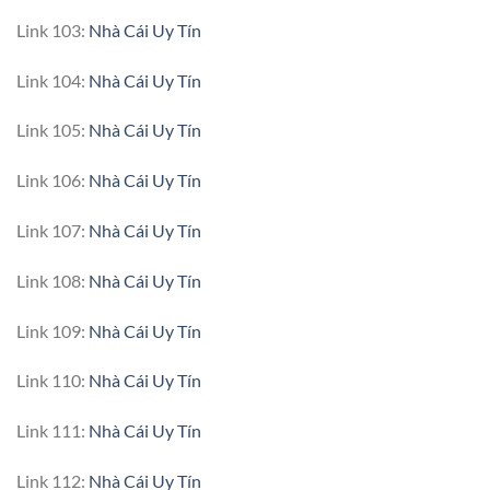
Link 103:
Nhà Cái Uy Tín
Link 104:
Nhà Cái Uy Tín
Link 105:
Nhà Cái Uy Tín
Link 106:
Nhà Cái Uy Tín
Link 107:
Nhà Cái Uy Tín
Link 108:
Nhà Cái Uy Tín
Link 109:
Nhà Cái Uy Tín
Link 110:
Nhà Cái Uy Tín
Link 111:
Nhà Cái Uy Tín
Link 112:
Nhà Cái Uy Tín