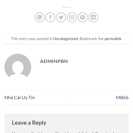
This entry was posted in
Uncategorized
. Bookmark the
permalink
.
ADMINPBN
Nhà Cái Uy Tín
MB66
Leave a Reply