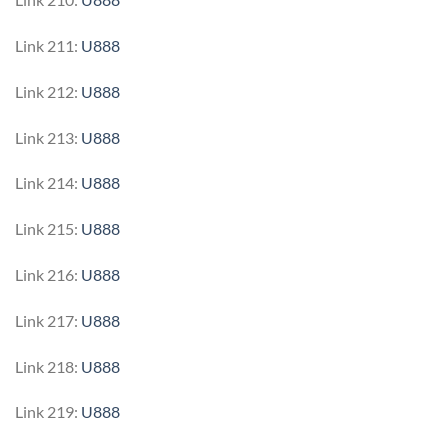
Link 211:
U888
Link 212:
U888
Link 213:
U888
Link 214:
U888
Link 215:
U888
Link 216:
U888
Link 217:
U888
Link 218:
U888
Link 219:
U888