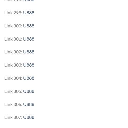
Link 299:
U888
Link 300:
U888
Link 301:
U888
Link 302:
U888
Link 303:
U888
Link 304:
U888
Link 305:
U888
Link 306:
U888
Link 307:
U888