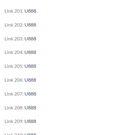
Link 201:
U888
Link 202:
U888
Link 203:
U888
Link 204:
U888
Link 205:
U888
Link 206:
U888
Link 207:
U888
Link 208:
U888
Link 209:
U888
Link 210:
U888