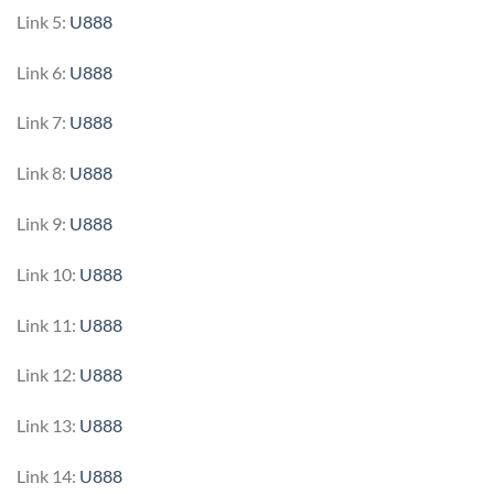
Link 5:
U888
Link 6:
U888
Link 7:
U888
Link 8:
U888
Link 9:
U888
Link 10:
U888
Link 11:
U888
Link 12:
U888
Link 13:
U888
Link 14:
U888