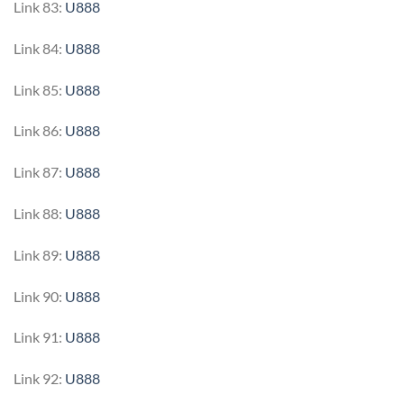
Link 83:
U888
Link 84:
U888
Link 85:
U888
Link 86:
U888
Link 87:
U888
Link 88:
U888
Link 89:
U888
Link 90:
U888
Link 91:
U888
Link 92:
U888