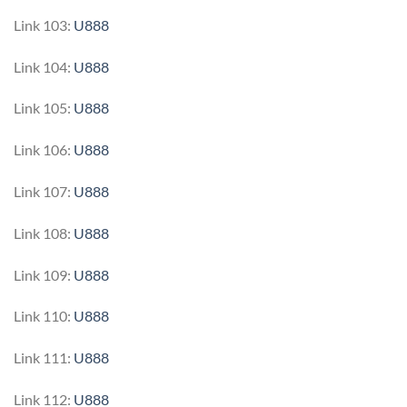
Link 103:
U888
Link 104:
U888
Link 105:
U888
Link 106:
U888
Link 107:
U888
Link 108:
U888
Link 109:
U888
Link 110:
U888
Link 111:
U888
Link 112:
U888