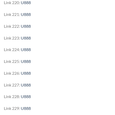
Link 220:
U888
Link 221:
U888
Link 222:
U888
Link 223:
U888
Link 224:
U888
Link 225:
U888
Link 226:
U888
Link 227:
U888
Link 228:
U888
Link 229:
U888