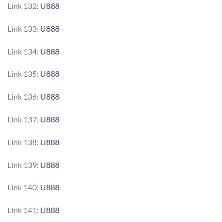
Link 132:
U888
Link 133:
U888
Link 134:
U888
Link 135:
U888
Link 136:
U888
Link 137:
U888
Link 138:
U888
Link 139:
U888
Link 140:
U888
Link 141:
U888