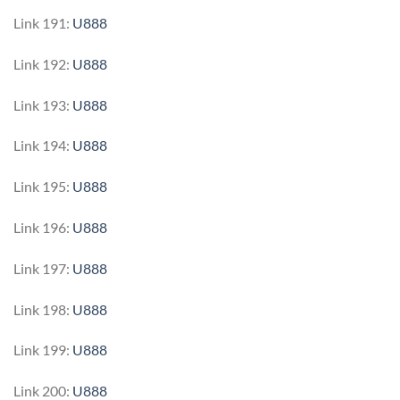
Link 191:
U888
Link 192:
U888
Link 193:
U888
Link 194:
U888
Link 195:
U888
Link 196:
U888
Link 197:
U888
Link 198:
U888
Link 199:
U888
Link 200:
U888