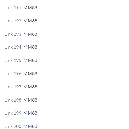
Link 191:
MM88
Link 192:
MM88
Link 193:
MM88
Link 194:
MM88
Link 195:
MM88
Link 196:
MM88
Link 197:
MM88
Link 198:
MM88
Link 199:
MM88
Link 200:
MM88