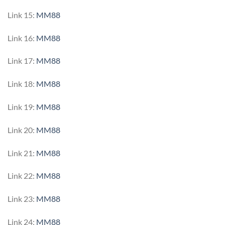
Link 15:
MM88
Link 16:
MM88
Link 17:
MM88
Link 18:
MM88
Link 19:
MM88
Link 20:
MM88
Link 21:
MM88
Link 22:
MM88
Link 23:
MM88
Link 24:
MM88