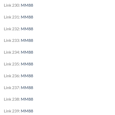
Link 230:
MM88
Link 231:
MM88
Link 232:
MM88
Link 233:
MM88
Link 234:
MM88
Link 235:
MM88
Link 236:
MM88
Link 237:
MM88
Link 238:
MM88
Link 239:
MM88