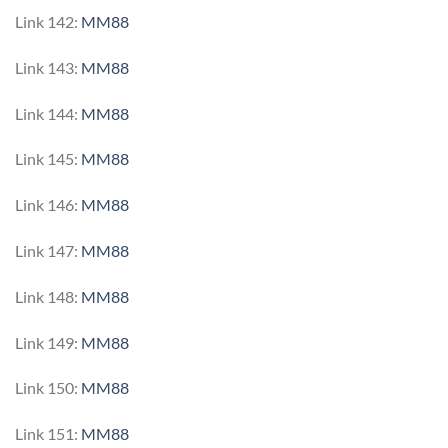
Link 142:
MM88
Link 143:
MM88
Link 144:
MM88
Link 145:
MM88
Link 146:
MM88
Link 147:
MM88
Link 148:
MM88
Link 149:
MM88
Link 150:
MM88
Link 151:
MM88