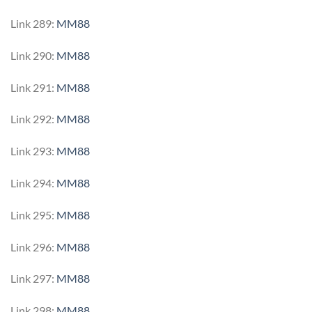
Link 289:
MM88
Link 290:
MM88
Link 291:
MM88
Link 292:
MM88
Link 293:
MM88
Link 294:
MM88
Link 295:
MM88
Link 296:
MM88
Link 297:
MM88
Link 298:
MM88