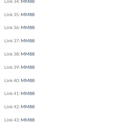
Link 34:
MM88
Link 35:
MM88
Link 36:
MM88
Link 37:
MM88
Link 38:
MM88
Link 39:
MM88
Link 40:
MM88
Link 41:
MM88
Link 42:
MM88
Link 43:
MM88