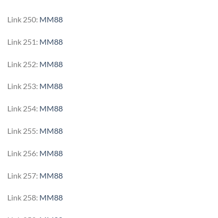
Link 250:
MM88
Link 251:
MM88
Link 252:
MM88
Link 253:
MM88
Link 254:
MM88
Link 255:
MM88
Link 256:
MM88
Link 257:
MM88
Link 258:
MM88