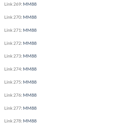
Link 269:
MM88
Link 270:
MM88
Link 271:
MM88
Link 272:
MM88
Link 273:
MM88
Link 274:
MM88
Link 275:
MM88
Link 276:
MM88
Link 277:
MM88
Link 278:
MM88