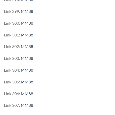
Link 299:
MM88
Link 300:
MM88
Link 301:
MM88
Link 302:
MM88
Link 303:
MM88
Link 304:
MM88
Link 305:
MM88
Link 306:
MM88
Link 307:
MM88