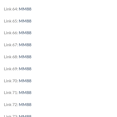
Link 64:
MM88
Link 65:
MM88
Link 66:
MM88
Link 67:
MM88
Link 68:
MM88
Link 69:
MM88
Link 70:
MM88
Link 71:
MM88
Link 72:
MM88
Link 73:
MM88