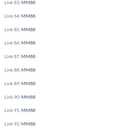
Link 83:
MM88
Link 84:
MM88
Link 85:
MM88
Link 86:
MM88
Link 87:
MM88
Link 88:
MM88
Link 89:
MM88
Link 90:
MM88
Link 91:
MM88
Link 92:
MM88