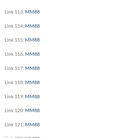
Link 113:
MM88
Link 114:
MM88
Link 115:
MM88
Link 116:
MM88
Link 117:
MM88
Link 118:
MM88
Link 119:
MM88
Link 120:
MM88
Link 121:
MM88